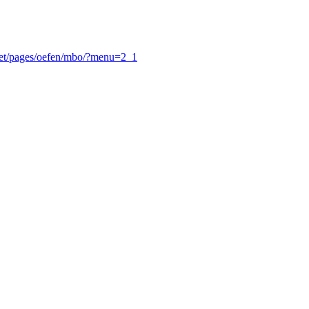
facet/pages/oefen/mbo/?menu=2_1