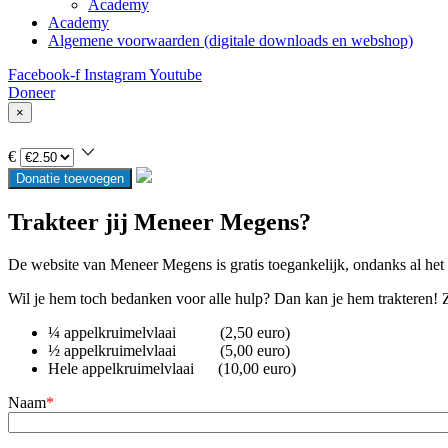
Academy
Academy
Algemene voorwaarden (digitale downloads en webshop)
Facebook-f
Instagram
Youtube
Doneer
×
€
Donatie toevoegen
Trakteer jij Meneer Megens?
De website van Meneer Megens is gratis toegankelijk, ondanks al het 
Wil je hem toch bedanken voor alle hulp? Dan kan je hem trakteren! Zo
¼ appelkruimelvlaai (2,50 euro)
½ appelkruimelvlaai (5,00 euro)
Hele appelkruimelvlaai (10,00 euro)
Naam
*