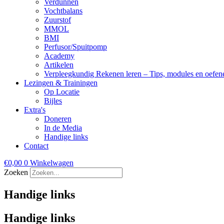
Verdunnen
Vochtbalans
Zuurstof
MMOL
BMI
Perfusor/Spuitpomp
Academy
Artikelen
Verpleegkundig Rekenen leren – Tips, modules en oefen
Lezingen & Trainingen
Op Locatie
Bijles
Extra's
Doneren
In de Media
Handige links
Contact
€
0,00
0
Winkelwagen
Zoeken
Handige links
Handige links