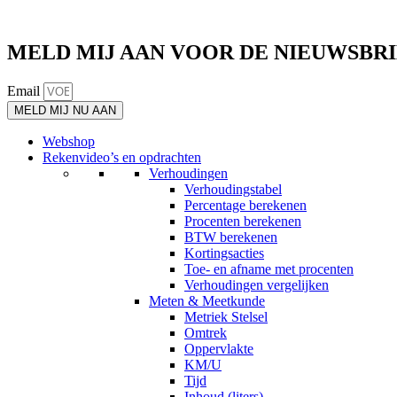
MELD MIJ AAN VOOR DE NIEUWSBR
Email
MELD MIJ NU AAN
Webshop
Rekenvideo’s en opdrachten
Verhoudingen
Verhoudingstabel
Percentage berekenen
Procenten berekenen
BTW berekenen
Kortingsacties
Toe- en afname met procenten
Verhoudingen vergelijken
Meten & Meetkunde
Metriek Stelsel
Omtrek
Oppervlakte
KM/U
Tijd
Inhoud (liters)