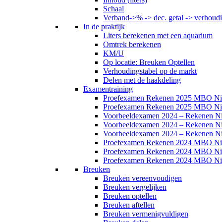
Schaal
Verband->% -> dec. getal -> verhoud
In de praktijk
Liters berekenen met een aquarium
Omtrek berekenen
KM/U
Op locatie: Breuken Optellen
Verhoudingstabel op de markt
Delen met de haakdeling
Examentraining
Proefexamen Rekenen 2025 MBO Ni
Proefexamen Rekenen 2025 MBO Ni
Voorbeeldexamen 2024 – Rekenen N
Voorbeeldexamen 2024 – Rekenen N
Voorbeeldexamen 2024 – Rekenen N
Proefexamen Rekenen 2024 MBO Ni
Proefexamen Rekenen 2024 MBO Ni
Proefexamen Rekenen 2024 MBO Ni
Breuken
Breuken vereenvoudigen
Breuken vergelijken
Breuken optellen
Breuken aftellen
Breuken vermenigvuldigen