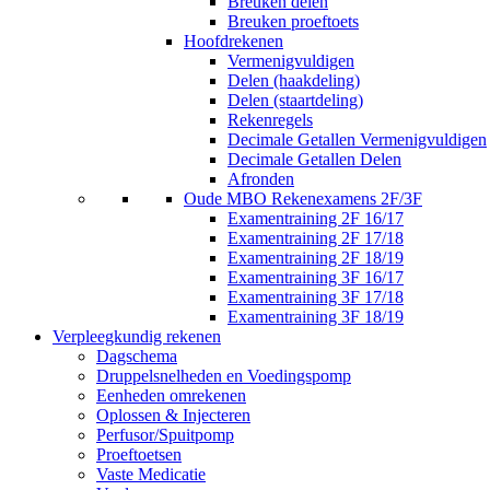
Breuken delen
Breuken proeftoets
Hoofdrekenen
Vermenigvuldigen
Delen (haakdeling)
Delen (staartdeling)
Rekenregels
Decimale Getallen Vermenigvuldigen
Decimale Getallen Delen
Afronden
Oude MBO Rekenexamens 2F/3F
Examentraining 2F 16/17
Examentraining 2F 17/18
Examentraining 2F 18/19
Examentraining 3F 16/17
Examentraining 3F 17/18
Examentraining 3F 18/19
Verpleegkundig rekenen
Dagschema
Druppelsnelheden en Voedingspomp
Eenheden omrekenen
Oplossen & Injecteren
Perfusor/Spuitpomp
Proeftoetsen
Vaste Medicatie