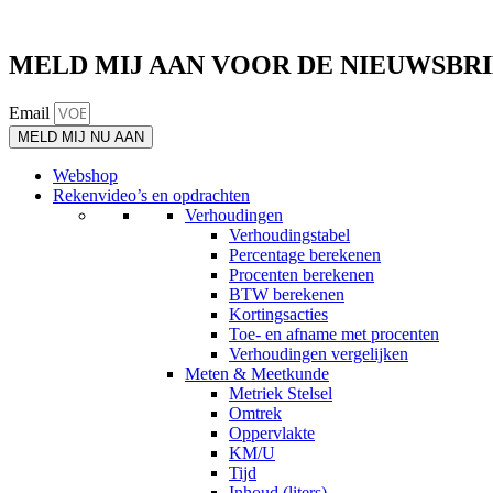
MELD MIJ AAN VOOR DE NIEUWSBR
Email
MELD MIJ NU AAN
Webshop
Rekenvideo’s en opdrachten
Verhoudingen
Verhoudingstabel
Percentage berekenen
Procenten berekenen
BTW berekenen
Kortingsacties
Toe- en afname met procenten
Verhoudingen vergelijken
Meten & Meetkunde
Metriek Stelsel
Omtrek
Oppervlakte
KM/U
Tijd
Inhoud (liters)