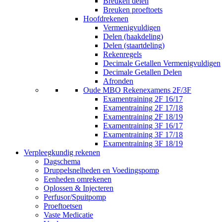
Breuken delen
Breuken proeftoets
Hoofdrekenen
Vermenigvuldigen
Delen (haakdeling)
Delen (staartdeling)
Rekenregels
Decimale Getallen Vermenigvuldigen
Decimale Getallen Delen
Afronden
Oude MBO Rekenexamens 2F/3F
Examentraining 2F 16/17
Examentraining 2F 17/18
Examentraining 2F 18/19
Examentraining 3F 16/17
Examentraining 3F 17/18
Examentraining 3F 18/19
Verpleegkundig rekenen
Dagschema
Druppelsnelheden en Voedingspomp
Eenheden omrekenen
Oplossen & Injecteren
Perfusor/Spuitpomp
Proeftoetsen
Vaste Medicatie