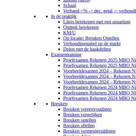
Schaal
Verband->% -> dec. getal -> verhoud
In de praktijk
Liters berekenen met een aquarium
Omtrek berekenen
KM/U
Op locatie: Breuken Optellen
Verhoudingstabel op de markt
Delen met de haakdeling
Examentraining
Proefexamen Rekenen 2025 MBO Ni
Proefexamen Rekenen 2025 MBO Ni
Voorbeeldexamen 2024 – Rekenen N
Voorbeeldexamen 2024 – Rekenen N
Voorbeeldexamen 2024 – Rekenen N
Proefexamen Rekenen 2024 MBO Ni
Proefexamen Rekenen 2024 MBO Ni
Proefexamen Rekenen 2024 MBO Ni
Breuken
Breuken vereenvoudigen
Breuken vergelijken
Breuken optellen
Breuken aftellen
Breuken vermenigvuldigen