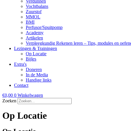
Verdunnen
Vochtbalans
Zuurstof
MMOL
BMI
Perfusor/Spuitpomp
Academy
Artikelen
Verpleegkundig Rekenen leren – Tips, modules en oefen
Lezingen & Trainingen
Op Locatie
Bijles
Extra's
Doneren
In de Media
Handige links
Contact
€
0,00
0
Winkelwagen
Zoeken
Op Locatie