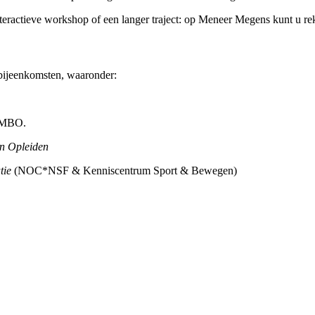
nteractieve workshop of een langer traject: op Meneer Megens kunt u re
 bijeenkomsten, waaronder:
t MBO.
n Opleiden
tie
(NOC*NSF & Kenniscentrum Sport & Bewegen)