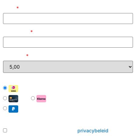
Naam
*
E-mailadres
*
Bedrag (
)
*
iDEAL | Wero
Card
Pay with Klarna
PayPal
Hierbij ga ik akkoord met het
privacybeleid