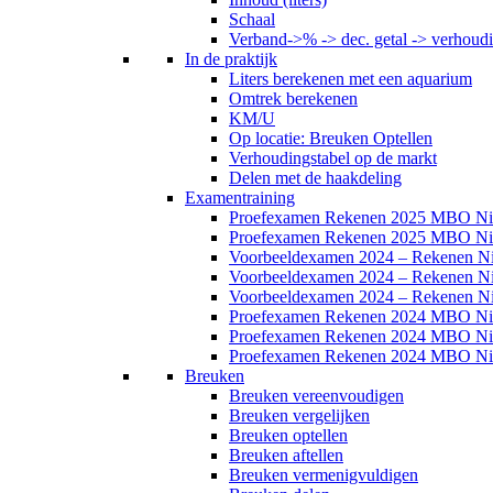
Schaal
Verband->% -> dec. getal -> verhoud
In de praktijk
Liters berekenen met een aquarium
Omtrek berekenen
KM/U
Op locatie: Breuken Optellen
Verhoudingstabel op de markt
Delen met de haakdeling
Examentraining
Proefexamen Rekenen 2025 MBO Ni
Proefexamen Rekenen 2025 MBO Ni
Voorbeeldexamen 2024 – Rekenen N
Voorbeeldexamen 2024 – Rekenen N
Voorbeeldexamen 2024 – Rekenen N
Proefexamen Rekenen 2024 MBO Ni
Proefexamen Rekenen 2024 MBO Ni
Proefexamen Rekenen 2024 MBO Ni
Breuken
Breuken vereenvoudigen
Breuken vergelijken
Breuken optellen
Breuken aftellen
Breuken vermenigvuldigen