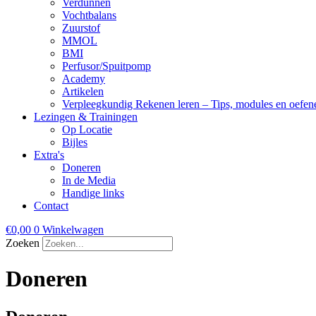
Verdunnen
Vochtbalans
Zuurstof
MMOL
BMI
Perfusor/Spuitpomp
Academy
Artikelen
Verpleegkundig Rekenen leren – Tips, modules en oefen
Lezingen & Trainingen
Op Locatie
Bijles
Extra's
Doneren
In de Media
Handige links
Contact
€
0,00
0
Winkelwagen
Zoeken
Doneren