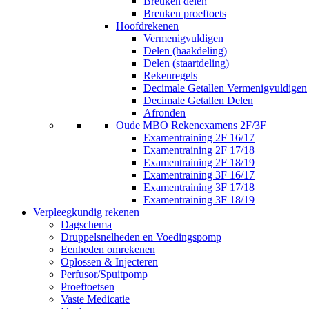
Breuken delen
Breuken proeftoets
Hoofdrekenen
Vermenigvuldigen
Delen (haakdeling)
Delen (staartdeling)
Rekenregels
Decimale Getallen Vermenigvuldigen
Decimale Getallen Delen
Afronden
Oude MBO Rekenexamens 2F/3F
Examentraining 2F 16/17
Examentraining 2F 17/18
Examentraining 2F 18/19
Examentraining 3F 16/17
Examentraining 3F 17/18
Examentraining 3F 18/19
Verpleegkundig rekenen
Dagschema
Druppelsnelheden en Voedingspomp
Eenheden omrekenen
Oplossen & Injecteren
Perfusor/Spuitpomp
Proeftoetsen
Vaste Medicatie