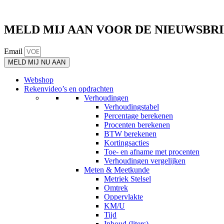
MELD MIJ AAN VOOR DE NIEUWSBR
Email
MELD MIJ NU AAN
Webshop
Rekenvideo’s en opdrachten
Verhoudingen
Verhoudingstabel
Percentage berekenen
Procenten berekenen
BTW berekenen
Kortingsacties
Toe- en afname met procenten
Verhoudingen vergelijken
Meten & Meetkunde
Metriek Stelsel
Omtrek
Oppervlakte
KM/U
Tijd
Inhoud (liters)