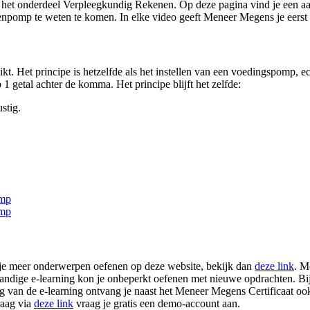
t onderdeel Verpleegkundig Rekenen. Op deze pagina vind je een aanta
enpomp te weten te komen. In elke video geeft Meneer Megens je eerst 
 Het principe is hetzelfde als het instellen van een voedingspomp, ech
p 1 getal achter de komma. Het principe blijft het zelfde:
ustig.
omp
omp
l je meer onderwerpen oefenen op deze website, bekijk dan
deze link
. M
dige e-learning kon je onbeperkt oefenen met nieuwe opdrachten. Bij el
ng van de e-learning ontvang je naast het Meneer Megens Certificaat o
raag via
deze link
vraag je gratis een demo-account aan.