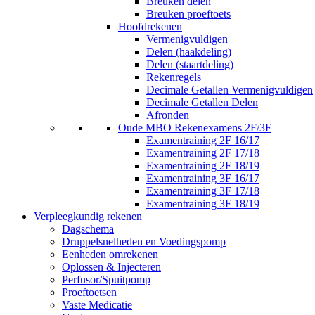
Breuken delen
Breuken proeftoets
Hoofdrekenen
Vermenigvuldigen
Delen (haakdeling)
Delen (staartdeling)
Rekenregels
Decimale Getallen Vermenigvuldigen
Decimale Getallen Delen
Afronden
Oude MBO Rekenexamens 2F/3F
Examentraining 2F 16/17
Examentraining 2F 17/18
Examentraining 2F 18/19
Examentraining 3F 16/17
Examentraining 3F 17/18
Examentraining 3F 18/19
Verpleegkundig rekenen
Dagschema
Druppelsnelheden en Voedingspomp
Eenheden omrekenen
Oplossen & Injecteren
Perfusor/Spuitpomp
Proeftoetsen
Vaste Medicatie