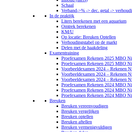
Schaal
Verband->% -> dec. getal -> verhoud
In de praktijk
Liters berekenen met een aquarium
Omtrek berekenen
KM/U
Op locatie: Breuken Optellen
Verhoudingstabel op de markt
Delen met de haakdeling
Examentraining
Proefexamen Rekenen 2025 MBO Ni
Proefexamen Rekenen 2025 MBO Ni
Voorbeeldexamen 2024 – Rekenen N
Voorbeeldexamen 2024 – Rekenen N
Voorbeeldexamen 2024 – Rekenen N
Proefexamen Rekenen 2024 MBO Ni
Proefexamen Rekenen 2024 MBO Ni
Proefexamen Rekenen 2024 MBO Ni
Breuken
Breuken vereenvoudigen
Breuken vergelijken
Breuken optellen
Breuken aftellen
Breuken vermenigvuldigen