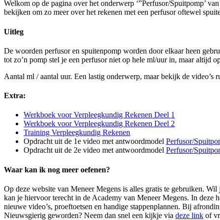
Welkom op de pagina over het onderwerp ‘”Perfusor/Spuitpomp’ van he
bekijken om zo meer over het rekenen met een perfusor oftewel spuit
Uitleg
De woorden perfusor en spuitenpomp worden door elkaar heen gebruikt.
tot zo’n pomp stel je een perfusor niet op hele ml/uur in, maar altijd o
Aantal ml / aantal uur. Een lastig onderwerp, maar bekijk de video’s r
Extra:
Werkboek voor Verpleegkundig Rekenen Deel 1
Werkboek voor Verpleegkundig Rekenen Deel 2
Training Verpleegkundig Rekenen
Opdracht uit de 1e video met antwoordmodel
Perfusor/Spuitp
Opdracht uit de 2e video met antwoordmodel
Perfusor/Spuitp
Waar kan ik nog meer oefenen?
Op deze website van Meneer Megens is alles gratis te gebruiken. Wi
kan je hiervoor terecht in de Academy van Meneer Megens. In deze han
nieuwe video’s, proeftoetsen en handige stappenplannen. Bij afrondi
Nieuwsgierig geworden? Neem dan snel een kijkje via
deze link
of v