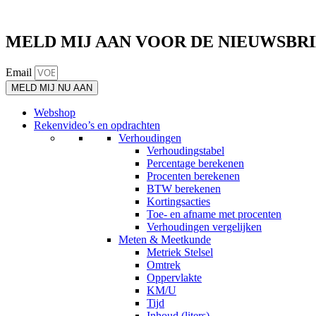
MELD MIJ AAN VOOR DE NIEUWSBR
Email
MELD MIJ NU AAN
Webshop
Rekenvideo’s en opdrachten
Verhoudingen
Verhoudingstabel
Percentage berekenen
Procenten berekenen
BTW berekenen
Kortingsacties
Toe- en afname met procenten
Verhoudingen vergelijken
Meten & Meetkunde
Metriek Stelsel
Omtrek
Oppervlakte
KM/U
Tijd
Inhoud (liters)