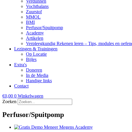
Verdunnen
Vochtbalans
Zuurstof
MMOL
BMI
Perfusor/Spuitpomp
Academy
Artikelen
Verpleegkundig Rekenen leren – Tips, modules en oefen
Lezingen & Trainingen
Op Locatie
Bijles
Extra's
Doneren
In de Media
Handige links
Contact
€
0,00
0
Winkelwagen
Zoeken
Perfusor/Spuitpomp