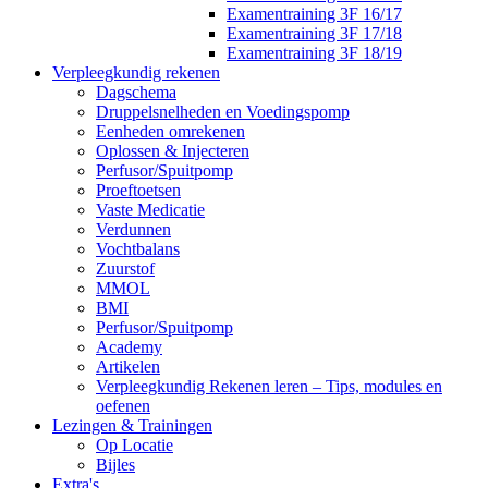
Examentraining 3F 16/17
Examentraining 3F 17/18
Examentraining 3F 18/19
Verpleegkundig rekenen
Dagschema
Druppelsnelheden en Voedingspomp
Eenheden omrekenen
Oplossen & Injecteren
Perfusor/Spuitpomp
Proeftoetsen
Vaste Medicatie
Verdunnen
Vochtbalans
Zuurstof
MMOL
BMI
Perfusor/Spuitpomp
Academy
Artikelen
Verpleegkundig Rekenen leren – Tips, modules en
oefenen
Lezingen & Trainingen
Op Locatie
Bijles
Extra's