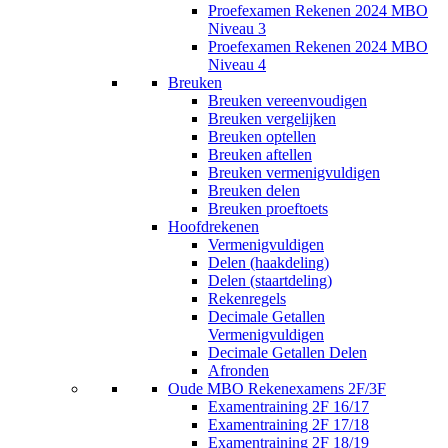
Proefexamen Rekenen 2024 MBO
Niveau 3
Proefexamen Rekenen 2024 MBO
Niveau 4
Breuken
Breuken vereenvoudigen
Breuken vergelijken
Breuken optellen
Breuken aftellen
Breuken vermenigvuldigen
Breuken delen
Breuken proeftoets
Hoofdrekenen
Vermenigvuldigen
Delen (haakdeling)
Delen (staartdeling)
Rekenregels
Decimale Getallen
Vermenigvuldigen
Decimale Getallen Delen
Afronden
Oude MBO Rekenexamens 2F/3F
Examentraining 2F 16/17
Examentraining 2F 17/18
Examentraining 2F 18/19