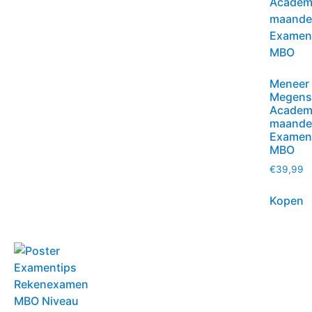
Meneer
Megens
Academ
maande
Exament
MBO
€
39,99
Kopen