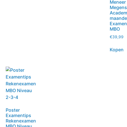
Meneer
Megens
Academ
maande
Exament
MBO
€
39,99
Kopen
Poster
Examentips
Rekenexamen
MBO Niveau