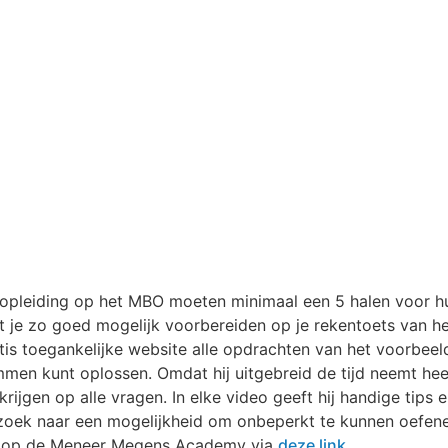
n opleiding op het MBO moeten minimaal een 5 halen voor h
ilt je zo goed mogelijk voorbereiden op je rekentoets van 
atis toegankelijke website alle opdrachten van het voorbe
men kunt oplossen. Omdat hij uitgebreid de tijd neemt heef
jgen op alle vragen. In elke video geeft hij handige tips 
zoek naar een mogelijkheid om onbeperkt te kunnen oefenen
e op de Meneer Megens Academy via
deze link.