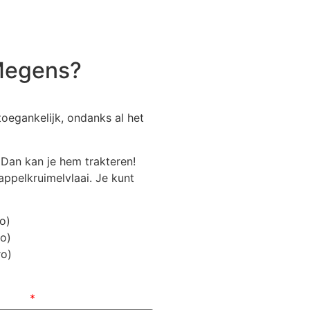
 Megens?
oegankelijk, ondanks al het
 Dan kan je hem trakteren!
appelkruimelvlaai. Je kunt
o)
o)
ro)
ladres
*