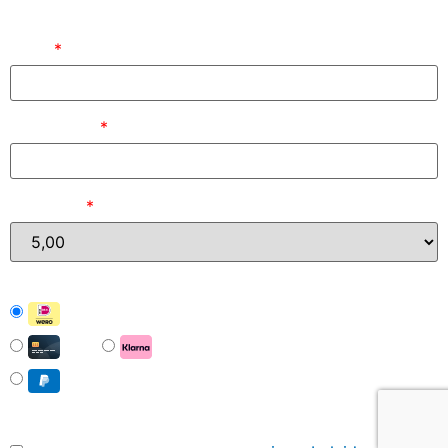
Naam
*
E-mailadres
*
Bedrag (
)
*
iDEAL | Wero
Card
Pay with Klarna
PayPal