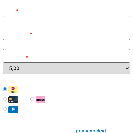
Naam
*
E-mailadres
*
Bedrag (
)
*
iDEAL | Wero
Card
Pay with Klarna
PayPal
Hierbij ga ik akkoord met het
privacybeleid