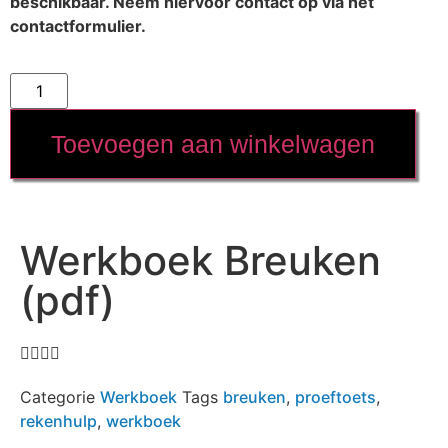
beschikbaar. Neem hiervoor contact op via het
contactformulier.
Toevoegen aan winkelwagen
Werkboek Breuken
(pdf)
Categorie
Werkboek
Tags
breuken
,
proeftoets
,
rekenhulp
,
werkboek