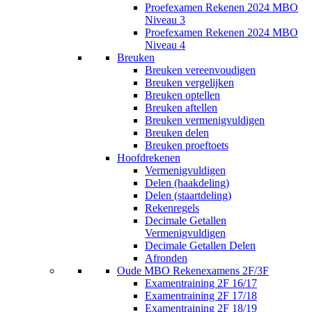
Proefexamen Rekenen 2024 MBO
Niveau 3
Proefexamen Rekenen 2024 MBO
Niveau 4
Breuken
Breuken vereenvoudigen
Breuken vergelijken
Breuken optellen
Breuken aftellen
Breuken vermenigvuldigen
Breuken delen
Breuken proeftoets
Hoofdrekenen
Vermenigvuldigen
Delen (haakdeling)
Delen (staartdeling)
Rekenregels
Decimale Getallen
Vermenigvuldigen
Decimale Getallen Delen
Afronden
Oude MBO Rekenexamens 2F/3F
Examentraining 2F 16/17
Examentraining 2F 17/18
Examentraining 2F 18/19