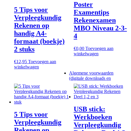
Poster
5 Tips voor
Examentips
Verpleegkundig
Rekenexamen
Rekenen op
MBO Niveau 2-3-
handig A4-
4
formaat (boekje)
2 stuks
€
0,00
Toevoegen aan
winkelwagen
€
12,95
Toevoegen aan
winkelwagen
Algemene voorwaarden
(digitale downloads en
USB stick:
5 Tips voor
Werkboeken
Verpleegkundig
Verpleegkundig
Rekenen op