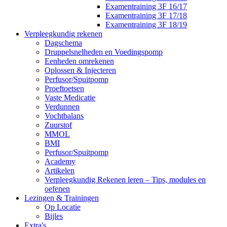
Examentraining 3F 16/17
Examentraining 3F 17/18
Examentraining 3F 18/19
Verpleegkundig rekenen
Dagschema
Druppelsnelheden en Voedingspomp
Eenheden omrekenen
Oplossen & Injecteren
Perfusor/Spuitpomp
Proeftoetsen
Vaste Medicatie
Verdunnen
Vochtbalans
Zuurstof
MMOL
BMI
Perfusor/Spuitpomp
Academy
Artikelen
Verpleegkundig Rekenen leren – Tips, modules en
oefenen
Lezingen & Trainingen
Op Locatie
Bijles
Extra's