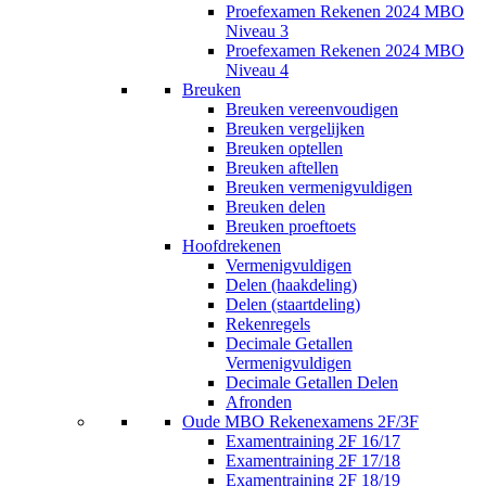
Proefexamen Rekenen 2024 MBO
Niveau 3
Proefexamen Rekenen 2024 MBO
Niveau 4
Breuken
Breuken vereenvoudigen
Breuken vergelijken
Breuken optellen
Breuken aftellen
Breuken vermenigvuldigen
Breuken delen
Breuken proeftoets
Hoofdrekenen
Vermenigvuldigen
Delen (haakdeling)
Delen (staartdeling)
Rekenregels
Decimale Getallen
Vermenigvuldigen
Decimale Getallen Delen
Afronden
Oude MBO Rekenexamens 2F/3F
Examentraining 2F 16/17
Examentraining 2F 17/18
Examentraining 2F 18/19