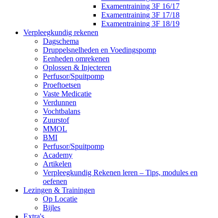
Examentraining 3F 16/17
Examentraining 3F 17/18
Examentraining 3F 18/19
Verpleegkundig rekenen
Dagschema
Druppelsnelheden en Voedingspomp
Eenheden omrekenen
Oplossen & Injecteren
Perfusor/Spuitpomp
Proeftoetsen
Vaste Medicatie
Verdunnen
Vochtbalans
Zuurstof
MMOL
BMI
Perfusor/Spuitpomp
Academy
Artikelen
Verpleegkundig Rekenen leren – Tips, modules en
oefenen
Lezingen & Trainingen
Op Locatie
Bijles
Extra's