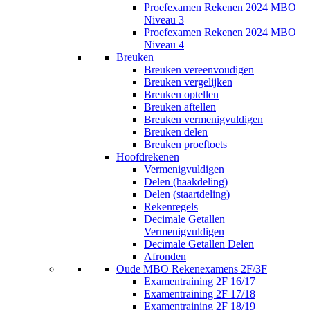
Proefexamen Rekenen 2024 MBO
Niveau 3
Proefexamen Rekenen 2024 MBO
Niveau 4
Breuken
Breuken vereenvoudigen
Breuken vergelijken
Breuken optellen
Breuken aftellen
Breuken vermenigvuldigen
Breuken delen
Breuken proeftoets
Hoofdrekenen
Vermenigvuldigen
Delen (haakdeling)
Delen (staartdeling)
Rekenregels
Decimale Getallen
Vermenigvuldigen
Decimale Getallen Delen
Afronden
Oude MBO Rekenexamens 2F/3F
Examentraining 2F 16/17
Examentraining 2F 17/18
Examentraining 2F 18/19