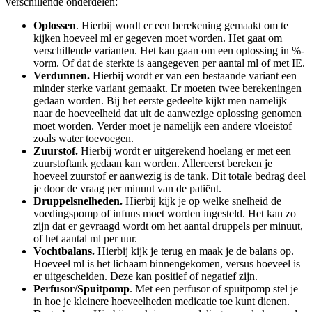
verschillende onderdelen:
Oplossen
. Hierbij wordt er een berekening gemaakt om te
kijken hoeveel ml er gegeven moet worden. Het gaat om
verschillende varianten. Het kan gaan om een oplossing in %-
vorm. Of dat de sterkte is aangegeven per aantal ml of met IE.
Verdunnen.
Hierbij wordt er van een bestaande variant een
minder sterke variant gemaakt. Er moeten twee berekeningen
gedaan worden. Bij het eerste gedeelte kijkt men namelijk
naar de hoeveelheid dat uit de aanwezige oplossing genomen
moet worden. Verder moet je namelijk een andere vloeistof
zoals water toevoegen.
Zuurstof.
Hierbij wordt er uitgerekend hoelang er met een
zuurstoftank gedaan kan worden. Allereerst bereken je
hoeveel zuurstof er aanwezig is de tank. Dit totale bedrag deel
je door de vraag per minuut van de patiënt.
Druppelsnelheden.
Hierbij kijk je op welke snelheid de
voedingspomp of infuus moet worden ingesteld. Het kan zo
zijn dat er gevraagd wordt om het aantal druppels per minuut,
of het aantal ml per uur.
Vochtbalans.
Hierbij kijk je terug en maak je de balans op.
Hoeveel ml is het lichaam binnengekomen, versus hoeveel is
er uitgescheiden. Deze kan positief of negatief zijn.
Perfusor/Spuitpomp
. Met een perfusor of spuitpomp stel je
in hoe je kleinere hoeveelheden medicatie toe kunt dienen.