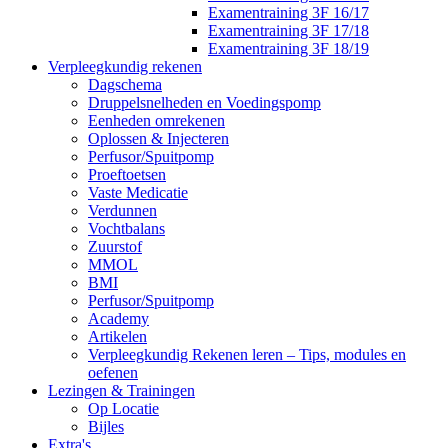
Examentraining 3F 16/17
Examentraining 3F 17/18
Examentraining 3F 18/19
Verpleegkundig rekenen
Dagschema
Druppelsnelheden en Voedingspomp
Eenheden omrekenen
Oplossen & Injecteren
Perfusor/Spuitpomp
Proeftoetsen
Vaste Medicatie
Verdunnen
Vochtbalans
Zuurstof
MMOL
BMI
Perfusor/Spuitpomp
Academy
Artikelen
Verpleegkundig Rekenen leren – Tips, modules en
oefenen
Lezingen & Trainingen
Op Locatie
Bijles
Extra's