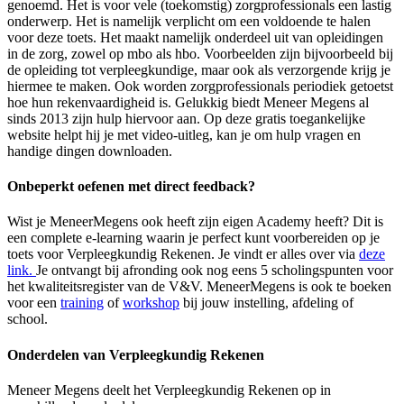
genoemd. Het is voor vele (toekomstig) zorgprofessionals een lastig
onderwerp. Het is namelijk verplicht om een voldoende te halen
voor deze toets. Het maakt namelijk onderdeel uit van opleidingen
in de zorg, zowel op mbo als hbo. Voorbeelden zijn bijvoorbeeld bij
de opleiding tot verpleegkundige, maar ook als verzorgende krijg je
hiermee te maken. Ook worden zorgprofessionals periodiek getoetst
hoe hun rekenvaardigheid is. Gelukkig biedt Meneer Megens al
sinds 2013 zijn hulp hiervoor aan. Op deze gratis toegankelijke
website helpt hij je met video-uitleg, kan je om hulp vragen en
handige dingen downloaden.
Onbeperkt oefenen met direct feedback?
Wist je MeneerMegens ook heeft zijn eigen Academy heeft? Dit is
een complete e-learning waarin je perfect kunt voorbereiden op je
toets voor Verpleegkundig Rekenen. Je vindt er alles over via
deze
link.
Je ontvangt bij afronding ook nog eens 5 scholingspunten voor
het kwaliteitsregister van de V&V.
MeneerMegens is ook te boeken
voor een
training
of
workshop
bij jouw instelling, afdeling of
school.
Onderdelen van Verpleegkundig Rekenen
Meneer Megens deelt het Verpleegkundig Rekenen op in