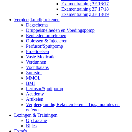
Examentraining 3F 16/17
Examentraining 3F 17/18
Examentraining 3F 18/19
Verpleegkundig rekenen
Dagschema
Druppelsnelheden en Voedingspomp
Eenheden omrekenen
Oplossen & Injecteren
Perfusor/Spuitpomp
Proeftoetsen
Vaste Medicatie
Verdunnen
Vochtbalans
Zuurstof
MMOL
BMI
Perfusor/Spuitpomp
Academy
Artikelen
Verpleegkundig Rekenen leren – Tips, modules en
oefenen
Lezingen & Trainingen
Op Locatie
Bijles
Extra's