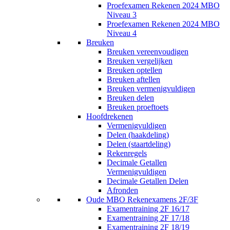
Proefexamen Rekenen 2024 MBO
Niveau 3
Proefexamen Rekenen 2024 MBO
Niveau 4
Breuken
Breuken vereenvoudigen
Breuken vergelijken
Breuken optellen
Breuken aftellen
Breuken vermenigvuldigen
Breuken delen
Breuken proeftoets
Hoofdrekenen
Vermenigvuldigen
Delen (haakdeling)
Delen (staartdeling)
Rekenregels
Decimale Getallen
Vermenigvuldigen
Decimale Getallen Delen
Afronden
Oude MBO Rekenexamens 2F/3F
Examentraining 2F 16/17
Examentraining 2F 17/18
Examentraining 2F 18/19