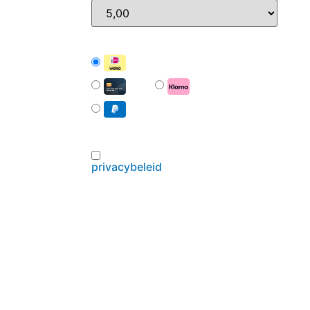
iDEAL | Wero
Card
Pay with Klarna
PayPal
Hierbij ga ik akkoord met het
privacybeleid