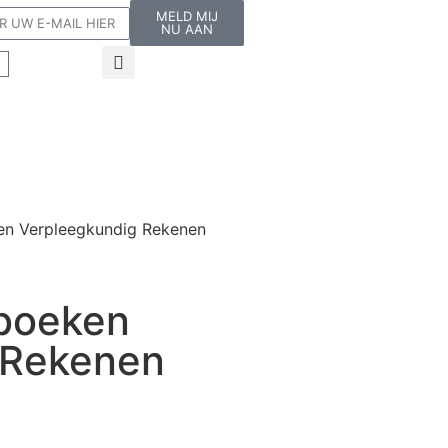
MELD MIJ
NU AAN
en Verpleegkundig Rekenen
kboeken
 Rekenen