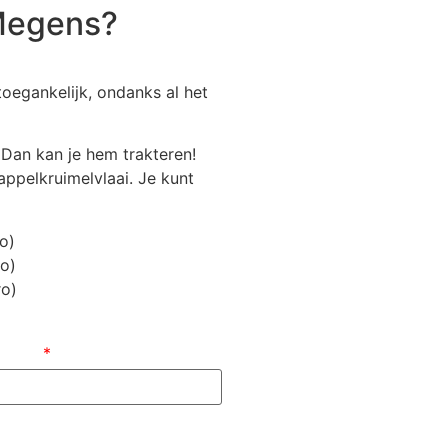
 Megens?
oegankelijk, ondanks al het
 Dan kan je hem trakteren!
appelkruimelvlaai. Je kunt
o)
o)
ro)
ladres
*