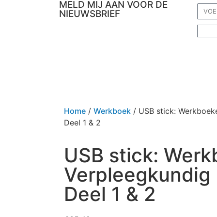
MELD MIJ AAN VOOR DE
NIEUWSBRIEF
Webshop
Rekenvideo’s en opdrachten
Verpleegkundig rekenen
Lezingen & Trainingen
Extra's
Contact
Home
/
Werkboek
/ USB stick: Werkboek
Deel 1 & 2
USB stick: Wer
Verpleegkundig
Deel 1 & 2