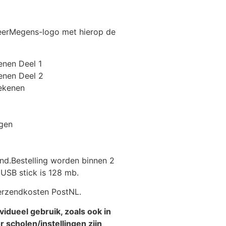
eerMegens-logo met hierop de
nen Deel 1
enen Deel 2
ekenen
gen
land.Bestelling worden binnen 2
USB stick is 128 mb.
verzendkosten PostNL.
vidueel gebruik, zoals ook in
scholen/instellingen zijn