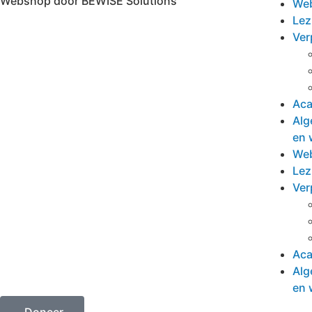
Webshop door BEWISE Solutions
We
Lez
Ver
Ac
Alg
en 
We
Lez
Ver
Ac
Alg
en 
Doneer