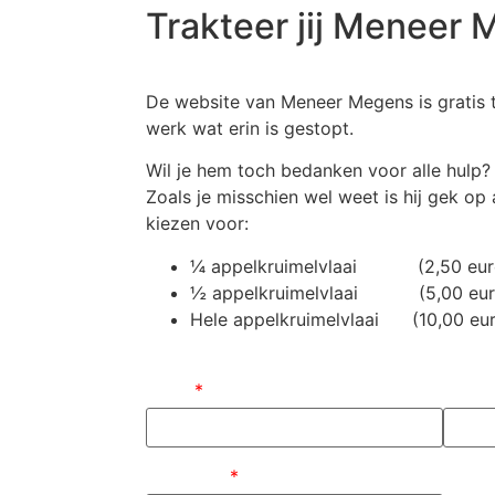
Trakteer jij Meneer
De website van Meneer Megens is gratis t
werk wat erin is gestopt.
Wil je hem toch bedanken voor alle hulp?
Zoals je misschien wel weet is hij gek op 
kiezen voor:
¼ appelkruimelvlaai (2,50 eur
½ appelkruimelvlaai (5,00 eur
Hele appelkruimelvlaai (10,00 eu
Naam
*
E-mai
Bedrag (
)
*