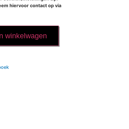
eem hiervoor contact op via
n winkelwagen
boek