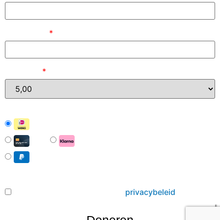
E-mailadres
*
Bedrag (
)
*
iDEAL | Wero
Card
Pay with Klarna
PayPal
Hierbij ga ik akkoord met het
privacybeleid