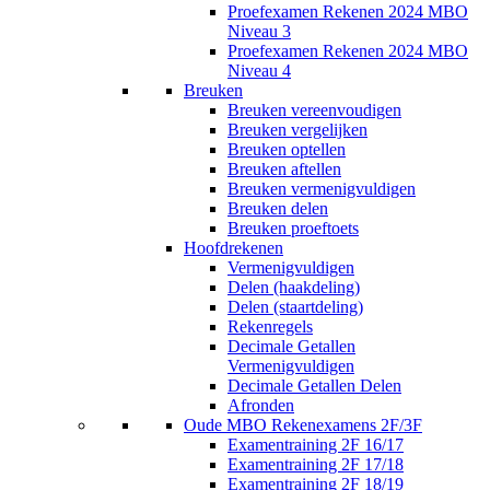
Proefexamen Rekenen 2024 MBO
Niveau 3
Proefexamen Rekenen 2024 MBO
Niveau 4
Breuken
Breuken vereenvoudigen
Breuken vergelijken
Breuken optellen
Breuken aftellen
Breuken vermenigvuldigen
Breuken delen
Breuken proeftoets
Hoofdrekenen
Vermenigvuldigen
Delen (haakdeling)
Delen (staartdeling)
Rekenregels
Decimale Getallen
Vermenigvuldigen
Decimale Getallen Delen
Afronden
Oude MBO Rekenexamens 2F/3F
Examentraining 2F 16/17
Examentraining 2F 17/18
Examentraining 2F 18/19