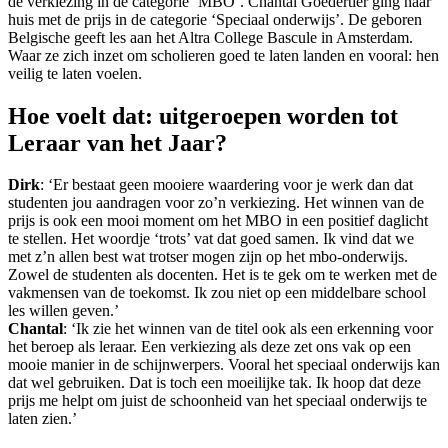
de verkiezing in de categorie ‘MBO’. Chantal Goedertier ging naar
huis met de prijs in de categorie ‘Speciaal onderwijs’. De geboren
Belgische geeft les aan het Altra College Bascule in Amsterdam.
Waar ze zich inzet om scholieren goed te laten landen en vooral: hen
veilig te laten voelen.
Hoe voelt dat: uitgeroepen worden tot
Leraar van het Jaar?
Dirk
: ‘Er bestaat geen mooiere waardering voor je werk dan dat
studenten jou aandragen voor zo’n verkiezing. Het winnen van de
prijs is ook een mooi moment om het MBO in een positief daglicht
te stellen. Het woordje ‘trots’ vat dat goed samen. Ik vind dat we
met z’n allen best wat trotser mogen zijn op het mbo-onderwijs.
Zowel de studenten als docenten. Het is te gek om te werken met de
vakmensen van de toekomst. Ik zou niet op een middelbare school
les willen geven.’
Chantal
: ‘Ik zie het winnen van de titel ook als een erkenning voor
het beroep als leraar. Een verkiezing als deze zet ons vak op een
mooie manier in de schijnwerpers. Vooral het speciaal onderwijs kan
dat wel gebruiken. Dat is toch een moeilijke tak. Ik hoop dat deze
prijs me helpt om juist de schoonheid van het speciaal onderwijs te
laten zien.’