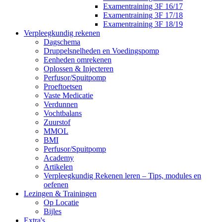
Examentraining 3F 16/17
Examentraining 3F 17/18
Examentraining 3F 18/19
Verpleegkundig rekenen
Dagschema
Druppelsnelheden en Voedingspomp
Eenheden omrekenen
Oplossen & Injecteren
Perfusor/Spuitpomp
Proeftoetsen
Vaste Medicatie
Verdunnen
Vochtbalans
Zuurstof
MMOL
BMI
Perfusor/Spuitpomp
Academy
Artikelen
Verpleegkundig Rekenen leren – Tips, modules en
oefenen
Lezingen & Trainingen
Op Locatie
Bijles
Extra's