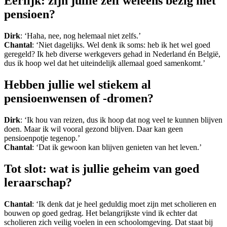
Eerlijk: zijn jullie zelf weleens bezig met
pensioen?
Dirk
: ‘Haha, nee, nog helemaal niet zelfs.’
Chantal
: ‘Niet dagelijks. Wel denk ik soms: heb ik het wel goed
geregeld? Ik heb diverse werkgevers gehad in Nederland én België,
dus ik hoop wel dat het uiteindelijk allemaal goed samenkomt.’
Hebben jullie wel stiekem al
pensioenwensen of -dromen?
Dirk
: ‘Ik hou van reizen, dus ik hoop dat nog veel te kunnen blijven
doen. Maar ik wil vooral gezond blijven. Daar kan geen
pensioenpotje tegenop.’
Chantal
: ‘Dat ik gewoon kan blijven genieten van het leven.’
Tot slot: wat is jullie geheim van goed
leraarschap?
Chantal
: ‘Ik denk dat je heel geduldig moet zijn met scholieren en
bouwen op goed gedrag. Het belangrijkste vind ik echter dat
scholieren zich veilig voelen in een schoolomgeving. Dat staat bij