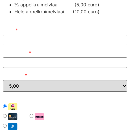
½ appelkruimelvlaai (5,00 euro)
Hele appelkruimelvlaai (10,00 euro)
Naam
*
E-mailadres
*
Bedrag (
)
*
iDEAL | Wero
Card
Pay with Klarna
PayPal