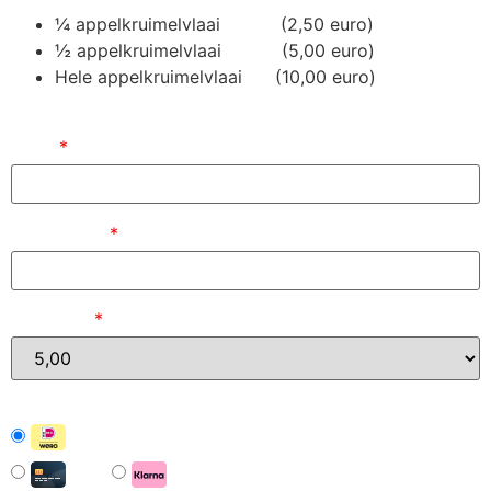
¼ appelkruimelvlaai (2,50 euro)
½ appelkruimelvlaai (5,00 euro)
Hele appelkruimelvlaai (10,00 euro)
Naam
*
E-mailadres
*
Bedrag (
)
*
iDEAL | Wero
Card
Pay with Klarna