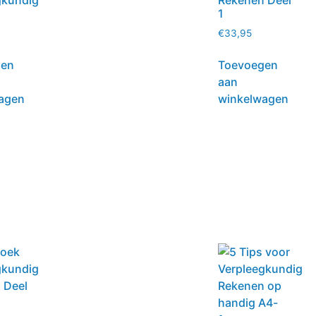
gkundig
Rekenen Deel
n
1
€
33,95
gen
Toevoegen
aan
agen
winkelwagen