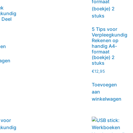
ek
gkundig
 Deel
5 Tips voor
Verpleegkundig
Rekenen op
handig A4-
gen
formaat
(boekje) 2
agen
stuks
€
12,95
Toevoegen
aan
winkelwagen