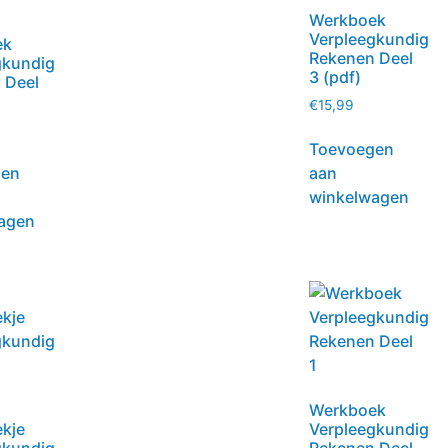
Werkboek
Verpleegkundig
ek
Rekenen Deel
gkundig
3 (pdf)
 Deel
€
15,99
Toevoegen
gen
aan
winkelwagen
agen
Werkboek
kje
Verpleegkundig