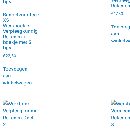
Verplee
Rekene
€
17,50
Bundelvoordeel:
XS
Werkboekje
Toevoe
Verpleegkundig
aan
Rekenen +
winkelw
boekje met 5
tips
€
22,50
Toevoegen
aan
winkelwagen