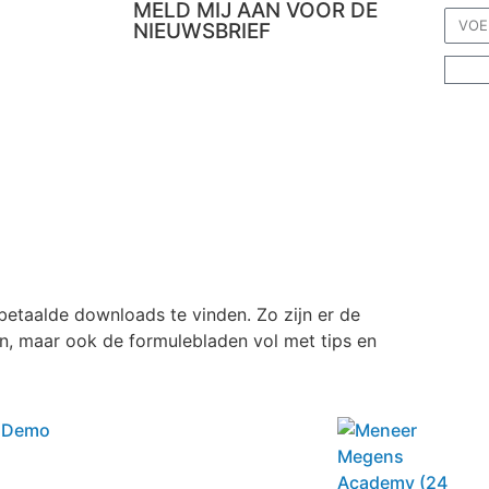
MELD MIJ AAN VOOR DE
NIEUWSBRIEF
Webshop
Rekenvideo’s en opdrachten
Verpleegkundig rekenen
Lezingen & Trainingen
Extra's
Contact
betaalde downloads te vinden. Zo zijn er de
, maar ook de formulebladen vol met tips en