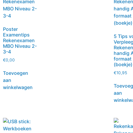
Poster
Examentips
5 Tips v
Rekenexamen
Verplee
MBO Niveau 2-
Rekenen
3-4
handig 
formaat
€
0,00
(boekje)
Toevoegen
€
10,95
aan
Toevoe
winkelwagen
aan
winkelw