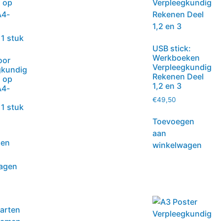
USB stick:
Werkboeken
oor
Verpleegkundig
gkundig
Rekenen Deel
 op
1,2 en 3
A4-
€
49,50
 1 stuk
Toevoegen
aan
gen
winkelwagen
agen