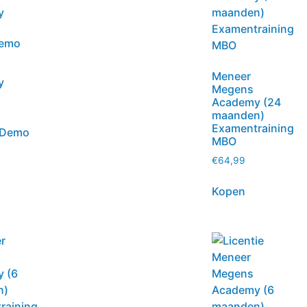
Demo
Meneer
y
Megens
Academy (24
maanden)
Examentraining
 Demo
MBO
€
64,99
Kopen