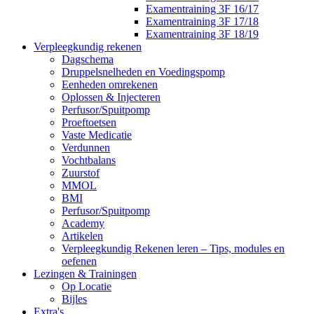
Examentraining 3F 16/17
Examentraining 3F 17/18
Examentraining 3F 18/19
Verpleegkundig rekenen
Dagschema
Druppelsnelheden en Voedingspomp
Eenheden omrekenen
Oplossen & Injecteren
Perfusor/Spuitpomp
Proeftoetsen
Vaste Medicatie
Verdunnen
Vochtbalans
Zuurstof
MMOL
BMI
Perfusor/Spuitpomp
Academy
Artikelen
Verpleegkundig Rekenen leren – Tips, modules en
oefenen
Lezingen & Trainingen
Op Locatie
Bijles
Extra's