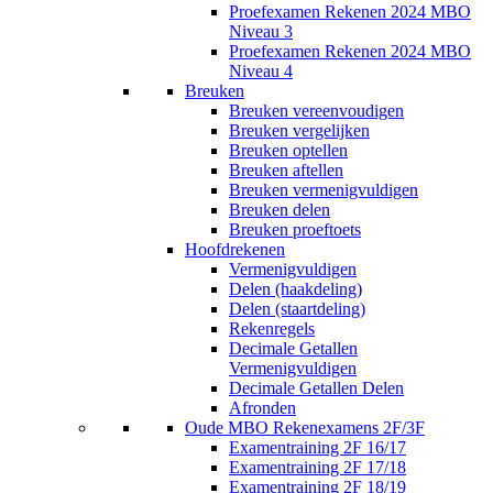
Proefexamen Rekenen 2024 MBO
Niveau 3
Proefexamen Rekenen 2024 MBO
Niveau 4
Breuken
Breuken vereenvoudigen
Breuken vergelijken
Breuken optellen
Breuken aftellen
Breuken vermenigvuldigen
Breuken delen
Breuken proeftoets
Hoofdrekenen
Vermenigvuldigen
Delen (haakdeling)
Delen (staartdeling)
Rekenregels
Decimale Getallen
Vermenigvuldigen
Decimale Getallen Delen
Afronden
Oude MBO Rekenexamens 2F/3F
Examentraining 2F 16/17
Examentraining 2F 17/18
Examentraining 2F 18/19